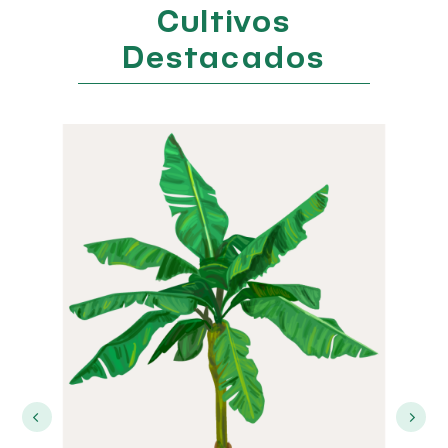
Si bien lleva menos fibra que otras frutas, su
Cultivos
cantidad es importante. La fibra nos regula el
aparato digestivo, nos previene del estreñimiento y
Destacados
nos hace sentir mejor por fuera y por dentro.
La sandía también puede ayudar a reducir el dolor
que aparece en ciertos músculos cuando hacemos
ejercicio.
Maíz choclo
El choclo o maíz es libre de gluten por lo cual es ideal
para las personas con enfermedad celíaca. Este
cereal contiene una gran cantidad de hidratos de
carbono debido a su alto contenido de almidón, lo
cual lo hace un perfecto compañero para calmar el
hambre por varias horas con pocas calorías.
También contiene una cantidad interesante de
proteínas, no todas asimilables por el organismo por
si solo a raíz de una baja concentración de ciertos
aminoácidos necesarios para este proceso. Por ello
se recomienda consumir este cereal acompañado de
otros alimentos como verduras y legumbres que
permitan complementarlo.
Otra característica interesante es que el maíz tiene