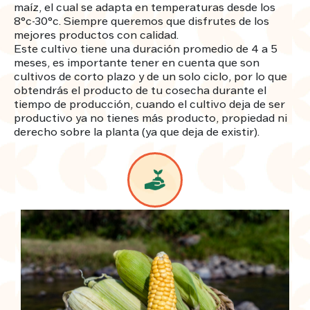
maíz, el cual se adapta en temperaturas desde los
8°c-30°c. Siempre queremos que disfrutes de los
mejores productos con calidad.
Este cultivo tiene una duración promedio de 4 a 5
meses, es importante tener en cuenta que son
cultivos de corto plazo y de un solo ciclo, por lo que
obtendrás el producto de tu cosecha durante el
tiempo de producción, cuando el cultivo deja de ser
productivo ya no tienes más producto, propiedad ni
derecho sobre la planta (ya que deja de existir).
Image
Image
Dato nutricional
Cada unidad equivale a 10 Plantas de maíz, nuestros
agricultores las siembran y obtendrás el producto de
la cosecha.
Image
El choclo es rico en minerales, vitaminas, proteínas,