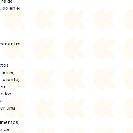
cha de
uido en el
cer entre
ctos
liente,
 cliente).
den
a los
su
er una
limentos,
es de