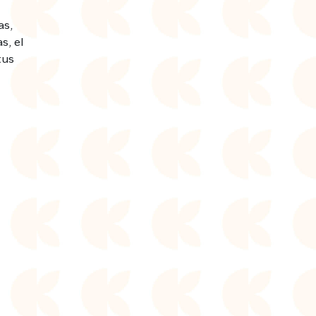
as,
s, el
tus