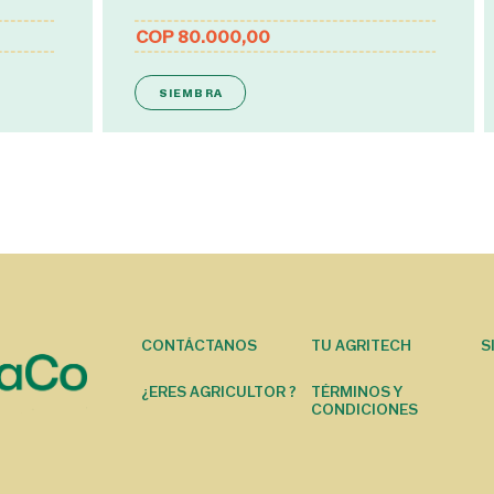
COP 80.000,00
SIEMBRA
MENÚ DEL PIE
CONTÁCTANOS
TU AGRITECH
S
¿ERES AGRICULTOR ?
TÉRMINOS Y
CONDICIONES