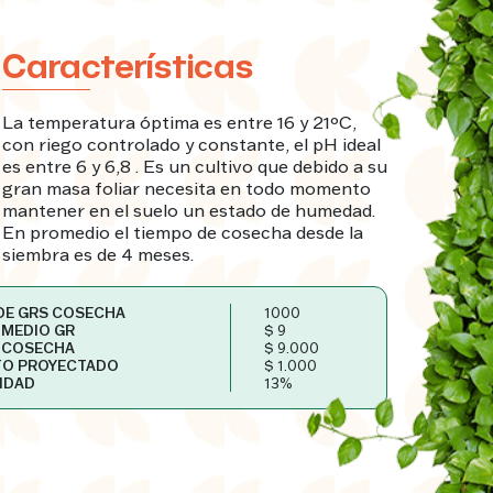
La temperatura óptima es entre 16 y 21ºC,
con riego controlado y constante, el pH ideal
es entre 6 y 6,8 . Es un cultivo que debido a su
gran masa foliar necesita en todo momento
mantener en el suelo un estado de humedad.
En promedio el tiempo de cosecha desde la
siembra es de 4 meses.
DE GRS COSECHA
1000
OMEDIO GR
$ 9
 COSECHA
$ 9.000
TO PROYECTADO
$ 1.000
IDAD
13%
producto con proteína, fibra, alto
componente de agua, y minerales como el
calcio, potasio, fósforo y sodio.