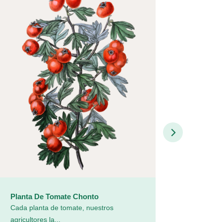
Planta De Tomate Chonto
Planta De F
Cada planta de tomate, nuestros
Cada unidad
agricultores la...
Plantas de...