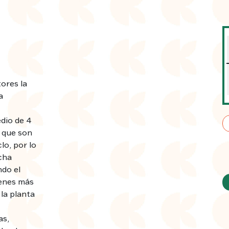
ores la
a
dio de 4
 que son
lo, por lo
cha
ndo el
ienes más
la planta
as,